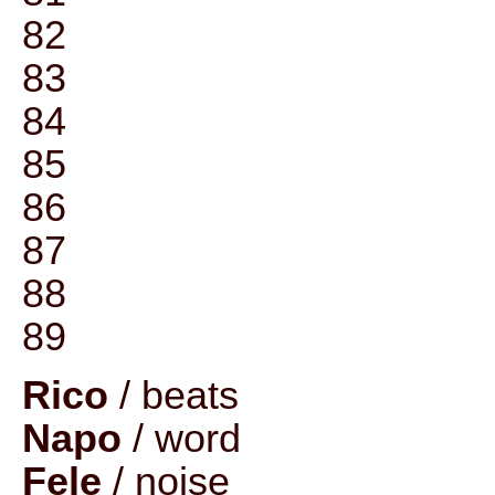
82
83
84
85
86
87
88
89
Rico
/ beats
Napo
/ word
Fele
/ noise